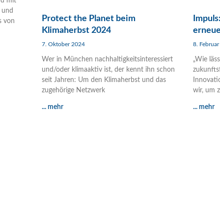
nd mit
 und
Protect the Planet beim
Impuls
s von
Klimaherbst 2024
erneue
7. Oktober 2024
8. Februa
Wer in München nachhaltigkeitsinteressiert
„Wie läss
und/oder klimaaktiv ist, der kennt ihn schon
zukunfts
seit Jahren: Um den Klimaherbst und das
Innovati
zugehörige Netzwerk
wir, um 
... mehr
... mehr