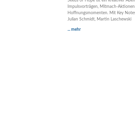
Seeds of Hope ist ein kreativer Abe
Impulsvorträgen, Mitmach-Aktionen
Hoffnungsmomenten. Mit Key Note
Julian Schmidt, Martin Laschewski
... mehr