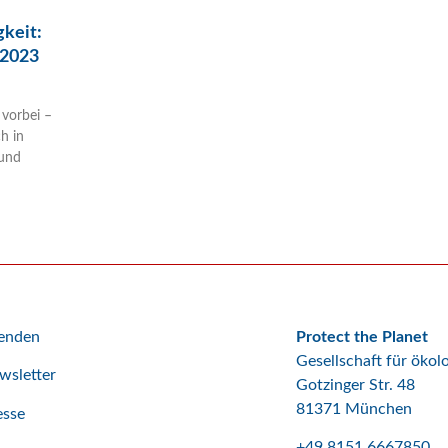
keit:
 2023
vorbei –
h in
 und
enden
Protect the Planet
Gesellschaft für öko
wsletter
Gotzinger Str. 48
81371 München
esse
+49 8151 6667850