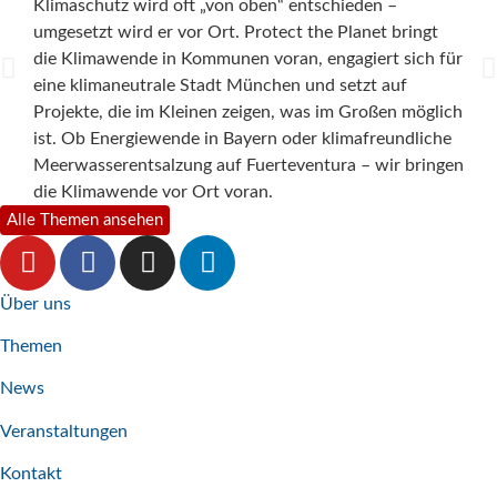
„Das
Klimaschutz wird oft „von oben“ entschieden –
dies
umgesetzt wird er vor Ort. Protect the Planet bringt
the 
die Klimawende in Kommunen voran, engagiert sich für
und 
eine klimaneutrale Stadt München und setzt auf
Unte
Projekte, die im Kleinen zeigen, was im Großen möglich
für 
ist. Ob Energiewende in Bayern oder klimafreundliche
viel
Meerwasserentsalzung auf Fuerteventura – wir bringen
eind
die Klimawende vor Ort voran.
Alle Themen ansehen
Über uns
Themen
News
Veranstaltungen
Kontakt