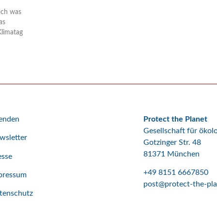
och was
as
Klimatag
enden
Protect the Planet
Gesellschaft für öko
wsletter
Gotzinger Str. 48
81371 München
esse
+49 8151 6667850
pressum
post@protect-the-pla
tenschutz