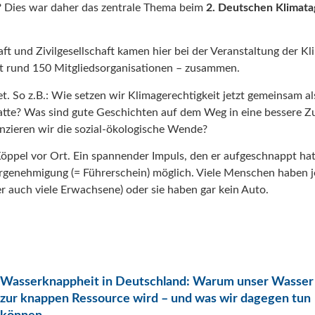
t? Dies war daher das zentrale Thema beim
2. Deutschen Klimata
t und Zivilgesellschaft kamen hier bei der Veranstaltung der Kl
t rund 150 Mitgliedsorganisationen – zusammen.
. So z.B.: Wie setzen wir Klimagerechtigkeit jetzt gemeinsam al
tte
? Was sind gute Geschichten auf dem Weg in eine bessere Z
anzieren wir die sozial-ökologische Wende?
Köppel vor Ort. Ein spannender Impuls, den er aufgeschnappt hat
dergenehmigung (= Führerschein) möglich. Viele Menschen haben 
r auch viele Erwachsene) oder sie haben gar kein Auto.
Wasserknappheit in Deutschland: Warum unser Wasser
zur knappen Ressource wird – und was wir dagegen tun