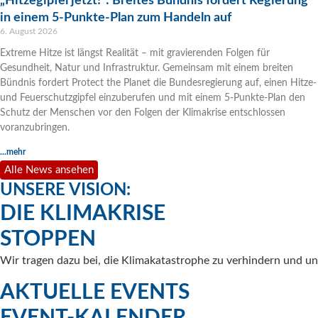
„Hitzegipfel jetzt!“: Breites Bündnis fordert Regierung
in einem 5-Punkte-Plan zum Handeln auf
6. August 2026
Extreme Hitze ist längst Realität – mit gravierenden Folgen für
Gesundheit, Natur und Infrastruktur. Gemeinsam mit einem breiten
Bündnis fordert Protect the Planet die Bundesregierung auf, einen Hitze-
und Feuerschutzgipfel einzuberufen und mit einem 5-Punkte-Plan den
Schutz der Menschen vor den Folgen der Klimakrise entschlossen
voranzubringen.
...mehr
Alle News ansehen
UNSERE VISION:
DIE KLIMAKRISE
STOPPEN
Wir tragen dazu bei, die Klimakatastrophe zu verhindern und un
AKTUELLE EVENTS
EVENT-KALENDER