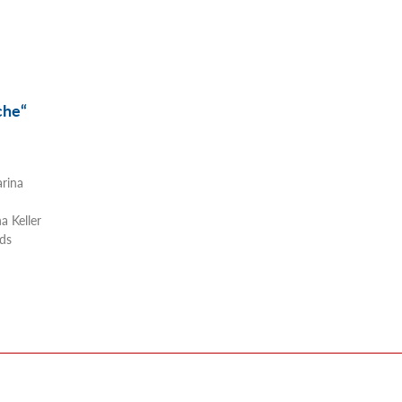
che“
arina
a Keller
ds