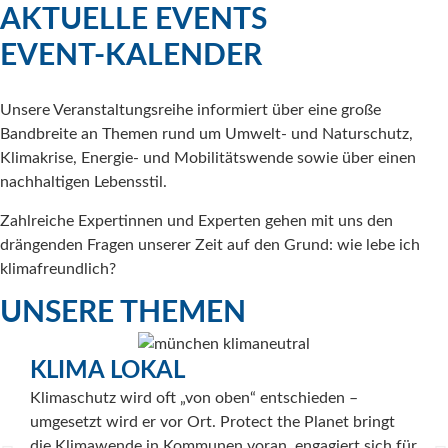
AKTUELLE EVENTS
EVENT-KALENDER
Unsere Veranstaltungsreihe informiert über eine große
Bandbreite an Themen rund um Umwelt- und Naturschutz,
Klimakrise, Energie- und Mobilitätswende sowie über einen
nachhaltigen Lebensstil.
Zahlreiche Expertinnen und Experten gehen mit uns den
drängenden Fragen unserer Zeit auf den Grund: wie lebe ich
klimafreundlich?
UNSERE THEMEN
K
KLIMA LOKAL
„Das
Klimaschutz wird oft „von oben“ entschieden –
dies
umgesetzt wird er vor Ort. Protect the Planet bringt
the 
die Klimawende in Kommunen voran, engagiert sich für