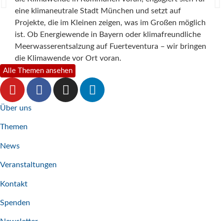
und 
eine klimaneutrale Stadt München und setzt auf
Unte
Projekte, die im Kleinen zeigen, was im Großen möglich
für 
ist. Ob Energiewende in Bayern oder klimafreundliche
viel
Meerwasserentsalzung auf Fuerteventura – wir bringen
eind
die Klimawende vor Ort voran.
Alle Themen ansehen
Über uns
Themen
News
Veranstaltungen
Kontakt
Spenden