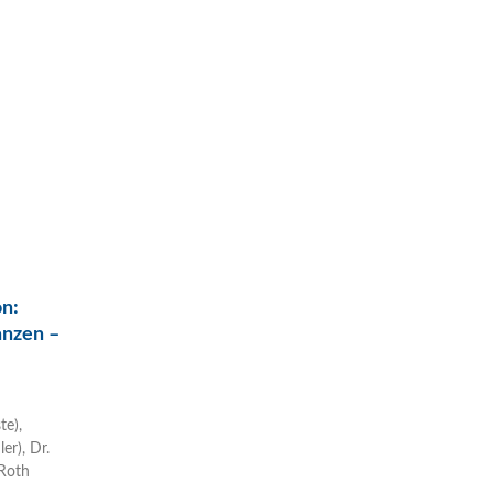
on:
anzen –
e),
er), Dr.
 Roth