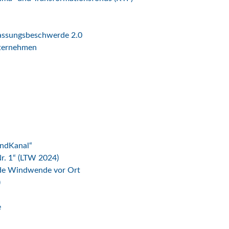
fassungsbeschwerde 2.0
nternehmen
indKanal“
r. 1“ (LTW 2024)
ende Windwende vor Ort
)
e