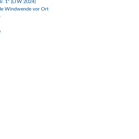
r. 1“ (LTW 2024)
ende Windwende vor Ort
)
e