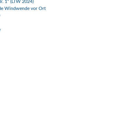
r. 1“ (LTW 2024)
ende Windwende vor Ort
)
e