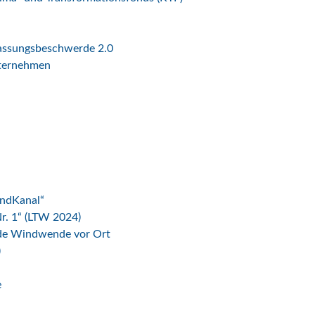
fassungsbeschwerde 2.0
nternehmen
indKanal“
r. 1“ (LTW 2024)
ende Windwende vor Ort
)
e