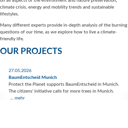
on all aspects of the environment and nature preservation,
climate crisis, energy and mobility trends and sustainable
lifestyles.
Many different experts provide in-depth analysis of the burning
questions of our time, as we explore how to live a climate-
friendly life.
OUR PROJECTS
27.05.2026
18.
BaumEntscheid Munich
Lega
Protect the Planet supports BaumEntscheid in Munich.
Tra
The citizens' initiative calls for more trees in Munich.
Prot
... mehr
inve
Tra
...