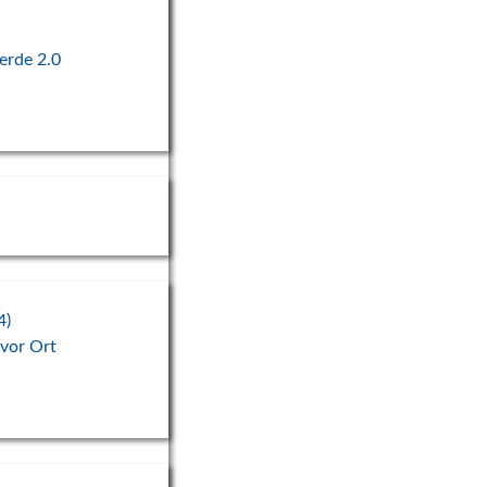
erde 2.0
4)
logischen Aufbruch gGmbH
 vor Ort
net.de