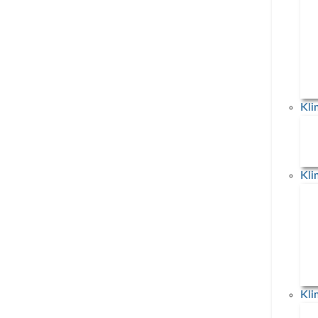
aufgebraucht
10. Mai 2026
Am 10.Mai ist der deutsche Earth O
Day. Deutschland verbraucht drei E
... mehr
Kl
Kl
Über uns
Sp
Themen
Ne
News
Pr
Veranstaltungen
Im
Kl
Kontakt
Da