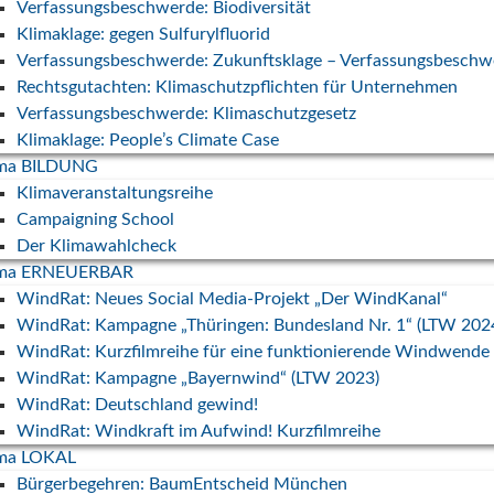
Verfassungsbeschwerde: Biodiversität
Klimaklage: gegen Sulfurylfluorid
Verfassungsbeschwerde: Zukunftsklage – Verfassungsbeschw
vershoot
Rechtsgutachten: Klimaschutzpflichten für Unternehmen
rden.
Verfassungsbeschwerde: Klimaschutzgesetz
Klimaklage: People’s Climate Case
ima BILDUNG
Klimaveranstaltungsreihe
Campaigning School
Der Klimawahlcheck
ima ERNEUERBAR
WindRat: Neues Social Media-Projekt „Der WindKanal“
enden
Protect the Planet
WindRat: Kampagne „Thüringen: Bundesland Nr. 1“ (LTW 202
Gesellschaft für öko
wsletter
WindRat: Kurzfilmreihe für eine funktionierende Windwende
Gotzinger Str. 48
WindRat: Kampagne „Bayernwind“ (LTW 2023)
81371 München
esse
WindRat: Deutschland gewind!
+49 8151 6667850
pressum
WindRat: Windkraft im Aufwind! Kurzfilmreihe
post@protect-the-pla
ima LOKAL
tenschutz
Bürgerbegehren: BaumEntscheid München