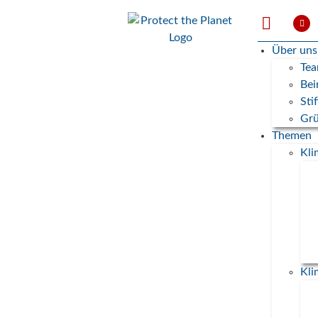
Über uns
Te
Bei
Sti
Grü
Themen
Kl
Kl
Earth Over Shoot Day 2026
haben heute alle natürliche
Ressourcen in Deutschland