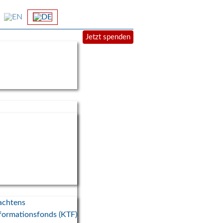
Jetzt spenden
achtens
formationsfonds (KTF)