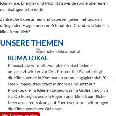
Klimakrise, Energie- und Mobilitätswende sowie über einen
nachhaltigen Lebensstil.
Zahlreiche Expertinnen und Experten gehen mit uns den
drängenden Fragen unserer Zeit auf den Grund: wie lebe ich
klimafreundlich?
UNSERE THEMEN
K
KLIMA LOKAL
„Das
Klimaschutz wird oft „von oben“ entschieden –
dies
umgesetzt wird er vor Ort. Protect the Planet bringt
the 
die Klimawende in Kommunen voran, engagiert sich für
und 
eine klimaneutrale Stadt München und setzt auf
Unte
Projekte, die im Kleinen zeigen, was im Großen möglich
für 
ist. Ob Energiewende in Bayern oder klimafreundliche
viel
Meerwasserentsalzung auf Fuerteventura – wir bringen
eind
die Klimawende vor Ort voran.
Alle Themen ansehen