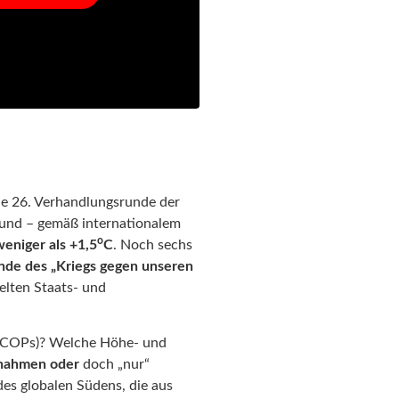
ie 26. Verhandlungsrunde der
 und – gemäß internationalem
o
eniger als +1,5
C
. Noch sechs
nde des „Kriegs gegen unseren
elten Staats- und
 (COPs)? Welche Höhe- und
nahmen
oder
doch „nur“
des globalen Südens, die aus