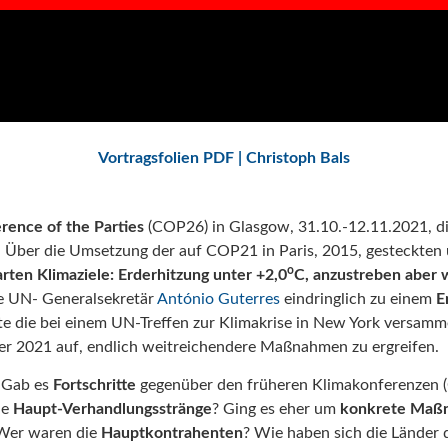
Vortragsfolien PDF | Christoph Bals
rence of the Parties
(COP26) in Glasgow, 31.10.-12.11.2021, d
: Über die Umsetzung der auf COP21 in Paris, 2015, gesteckten
o
arten
Klimaziele:
Erderhitzung
unter +2,0
C, anzustreben aber w
e UN- Generalsekretär
António Guterres
eindringlich zu einem
E
rte die bei einem UN-Treffen zur Klimakrise in New York versamm
r 2021 auf, endlich weitreichendere Maßnahmen zu ergreifen.
 Gab es
Fortschritte
gegenüber den früheren Klimakonferenzen
ie
Haupt-Verhandlungsstränge
? Ging es eher um
konkrete Maß
Wer waren die
Hauptkontrahenten
? Wie haben sich die Länder 