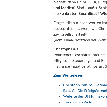
Nahost, dann China, USA, Euro
und Medien
? Sind – außer Sch
die
konkreten
Beschlüsse
?
Wi
Fragen, die nur beantworten ka
beobachtet hat; wer – wie Chris
Zivilgesellschaft gilt:
„Vom Klima-Notstand der Welt“
Christoph Bals
Politischer Geschäftsführer be
Mitglied in Steuerungs- und Ber
Insurance Initiative, atmosfair,
Zum Weiterlesen:
Christoph Bals bei
German
Bals, C.; Die Erfolgsform
Website der UN Klimako
…und deren Ziele