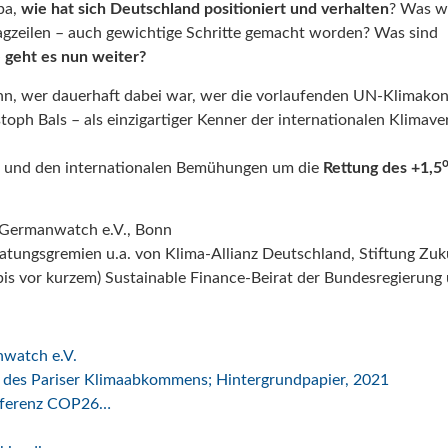
pa,
wie hat sich Deutschland positioniert und
verhalten
? Was w
lagzeilen – auch gewichtige Schritte gemacht worden? Was sind
e
geht es
nun
weiter?
nn, wer dauerhaft dabei war, wer die vorlaufenden UN-Klimako
toph Bals – als einzigartiger Kenner der internationalen Klimav
 und den internationalen Bemühungen um die
Rettung des
+1,5
i Germanwatch e.V., Bonn
atungsgremien u.a. von Klima-Allianz Deutschland, Stiftung Zuk
 (bis vor kurzem) Sustainable Finance-Beirat der Bundesregierung
watch e.V.
el des Pariser Klimaabkommens;
Hintergrundpapier, 2021
nferenz COP26…