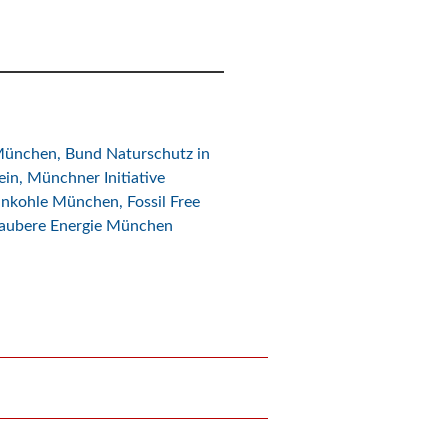
München
,
Bund Naturschutz in
ein
,
Münchner Initiative
einkohle München
,
Fossil Free
aubere Energie München