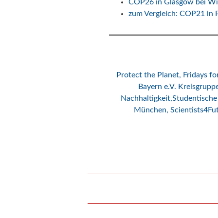
COP26 in Glasgow bei Wi
zum Vergleich: COP21 in 
Protect the Planet
,
Fridays f
Bayern e.V. Kreisgrup
Nachhaltigkeit,
Studentische
München
,
Scientists4F