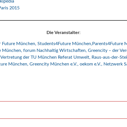
kipedia
Paris 2015
Die Veranstalter
:
or Future München
,
Students4Future München,
Parents4Future 
pe München
,
forum Nachhaltig Wirtschaften
,
Greencity – der Ver
 Vertretung der TU München Referat Umwelt
,
Raus-aus-der-St
uture München
,
Greencity München e.V.
, oekom e.V.,
Netzwerk S