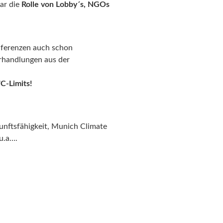
ar die
Rolle von Lobby´s, NGOs
nferenzen auch schon
erhandlungen aus der
o
C-Limits!
unftsfähigkeit, Munich Climate
 u.a….