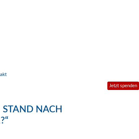
akt
Jetzt spenden
– STAND NACH
?“