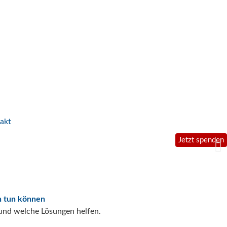
akt
Jetzt spenden
n tun können
ung
ngen an!
und welche Lösungen helfen.