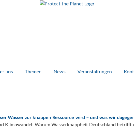
er uns
Themen
News
Veranstaltungen
Kont
id "ProFume"
ser Wasser zur knappen Ressource wird – und was wir dagege
e in München!
t ersten Verfassungsklage auf bessere Naturschutz-Gesetzgeb
 können. Melden Sie sich zu unseren kostenfreien Veranstaltu
dlicher als CO₂
nd Klimawandel: Warum Wasserknappheit Deutschland betrifft 