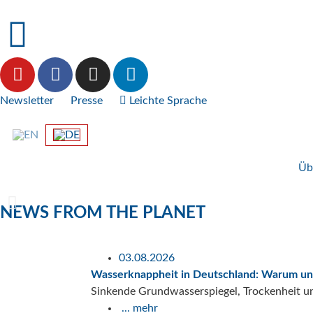
Newsletter
Presse
Leichte Sprache
Üb
NEWS FROM THE PLANET
BaumEntscheid
#Naturschutzklage
Events for the Planet
Klimaklage gegen Pestiz
03.08.2026
Wasserknappheit in Deutschland: Warum un
Hilf mit beim Unterschriften sammeln für mehr Bäum
Protect the Planet unterstützt BUND bei der weltwei
Über die Klimakrise lernen – und was wir dagegen tun
Sulfurylfluorid-haltiges Pestizid tausendfach klimaschä
Sinkende Grundwasserspiegel, Trockenheit u
... mehr