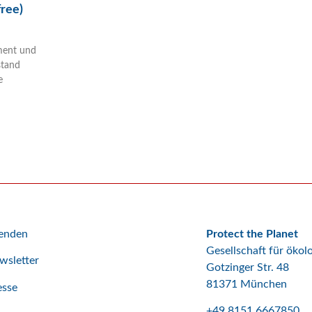
free)
ment und
stand
e
enden
Protect the Planet
Gesellschaft für öko
wsletter
Gotzinger Str. 48
81371 München
esse
+49 8151 6667850