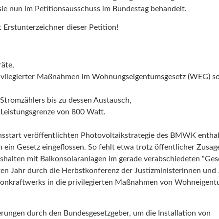
sie nun im Petitionsausschuss im Bundestag behandelt.
 Erstunterzeichner dieser Petition!
räte,
privilegierter Maßnahmen im Wohnungseigentumsgesetz (WEG) s
tromzählers bis zu dessen Austausch,
r Leistungsgrenze von 800 Watt.
onsstart veröffentlichten Photovoltaikstrategie des BMWK enthalt
 ein Gesetz eingeflossen. So fehlt etwa trotz öffentlicher Zusag
shalten mit Balkonsolaranlagen im gerade verabschiedeten “Ges
zten Jahr durch die Herbstkonferenz der Justizministerinnen und 
onkraftwerks in die privilegierten Maßnahmen von Wohneigent
nderungen durch den Bundesgesetzgeber, um die Installation von