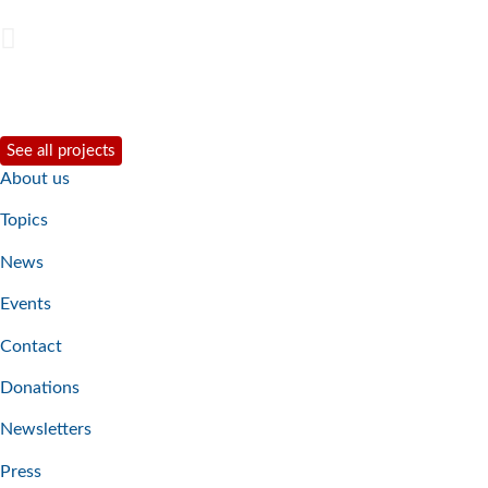
See all projects
About us
Topics
News
Events
Contact
Donations
Newsletters
Press