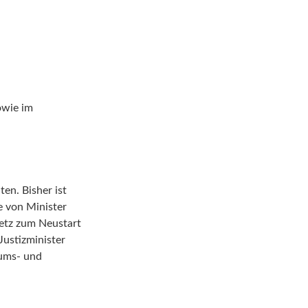
owie im
en. Bisher ist
e von Minister
etz zum Neustart
Justizminister
ums- und