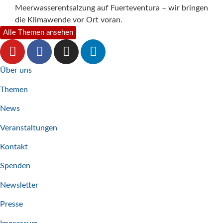
viel
Meerwasserentsalzung auf Fuerteventura – wir bringen
eind
die Klimawende vor Ort voran.
Alle Themen ansehen
Über uns
Themen
News
Veranstaltungen
Kontakt
Spenden
Newsletter
Presse