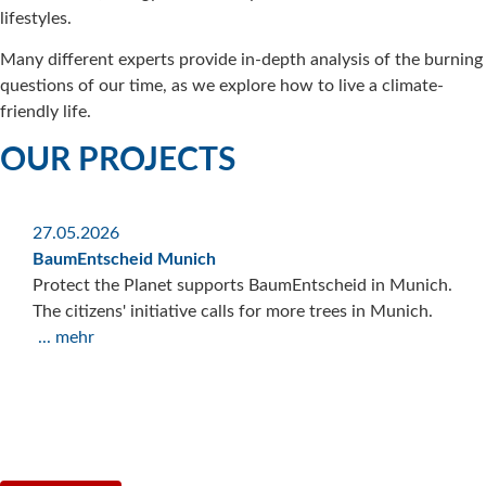
lifestyles.
Many different experts provide in-depth analysis of the burning
questions of our time, as we explore how to live a climate-
friendly life.
OUR PROJECTS
27.05.2026
18.
BaumEntscheid Munich
Lega
Protect the Planet supports BaumEntscheid in Munich.
Tra
The citizens' initiative calls for more trees in Munich.
Prot
... mehr
inve
Tra
...