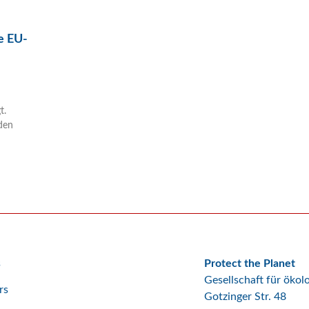
e EU-
t.
 den
s
Protect the Planet
Gesellschaft für öko
rs
Gotzinger Str. 48