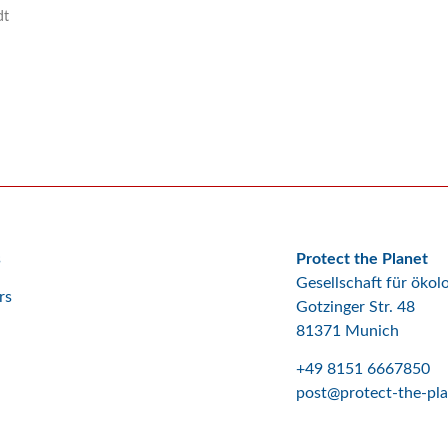
dt
d
s
Protect the Planet
Gesellschaft für öko
rs
Gotzinger Str. 48
81371 Munich
+49 8151 6667850
post@protect-the-pla