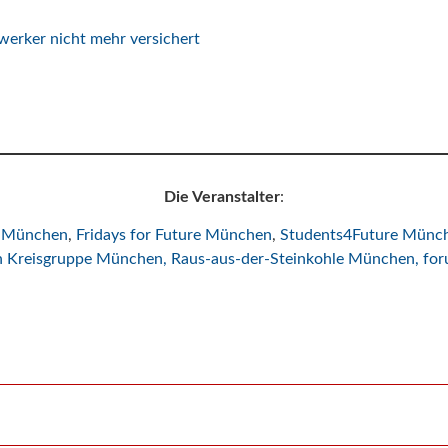
twerker nicht mehr versichert
Die Veranstalter
:
e München
,
Fridays for Future München
,
Students4Future Münc
n Kreisgruppe München,
Raus-aus-der-Steinkohle München,
for