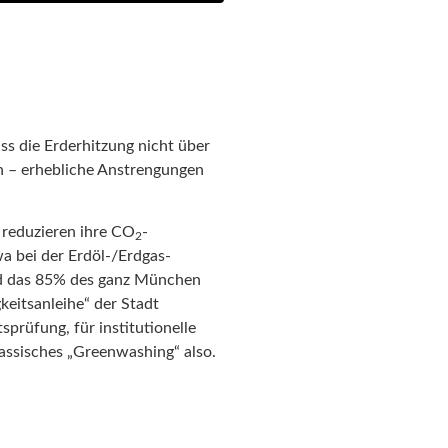
ass die Erderhitzung nicht über
en – erhebliche Anstrengungen
e reduzieren ihre CO
-
2
a bei der Erdöl-/Erdgas-
nd das 85% des ganz München
keitsanleihe“ der Stadt
prüfung, für institutionelle
lassisches „Greenwashing“ also.