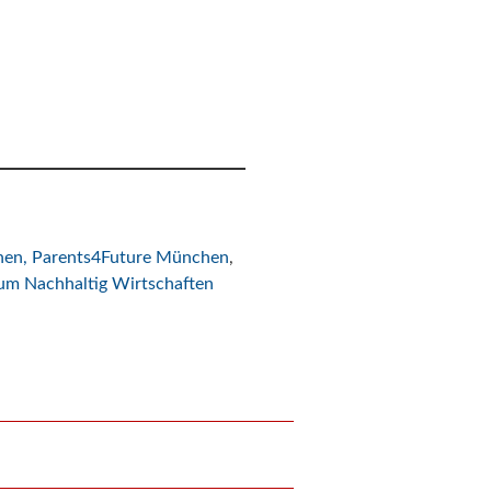
hen,
Parents4Future München
,
um Nachhaltig Wirtschaften