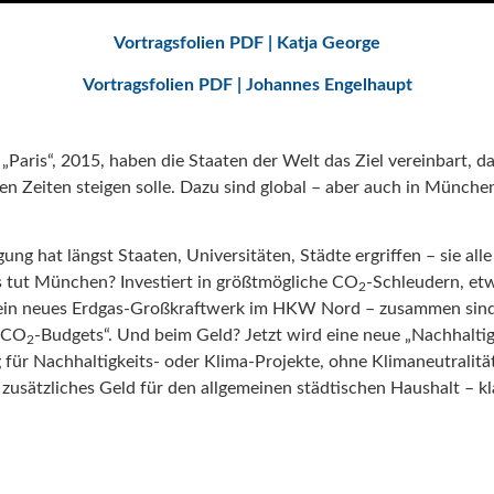
Vortragsfolien PDF | Katja George
Vortragsfolien PDF | Johannes Engelhaupt
„Paris“, 2015, haben die Staaten der Welt das Ziel vereinbart, d
len Zeiten steigen solle. Dazu sind global – aber auch in Münch
ng hat längst Staaten, Universitäten, Städte ergriffen – sie all
 tut München? Investiert in größtmögliche CO
-Schleudern, etw
2
r ein neues Erdgas-Großkraftwerk im HKW Nord – zusammen si
 „CO
-Budgets“. Und beim Geld? Jetzt wird eine neue „Nachhaltig
2
ür Nachhaltigkeits- oder Klima-Projekte, ohne Klimaneutralitäts
 zusätzliches Geld für den allgemeinen städtischen Haushalt – k